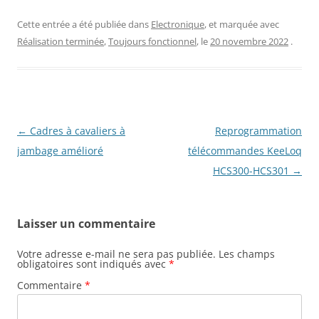
Cette entrée a été publiée dans
Electronique
, et marquée avec
Réalisation terminée
,
Toujours fonctionnel
, le
20 novembre 2022
.
Navigation
←
Cadres à cavaliers à
Reprogrammation
des
jambage amélioré
télécommandes KeeLoq
articles
HCS300-HCS301
→
Laisser un commentaire
Votre adresse e-mail ne sera pas publiée.
Les champs
obligatoires sont indiqués avec
*
Commentaire
*