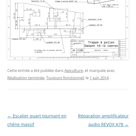
Cette entrée a été publiée dans
Apiculture
, et marquée avec
Réalisation terminée
,
Toujours fonctionnel
, le
1 juin 2014
.
Navigation
←
Escalier quart tournant en
Réparation amplificateur
des
chêne massif
audio REVOX A78
→
articles