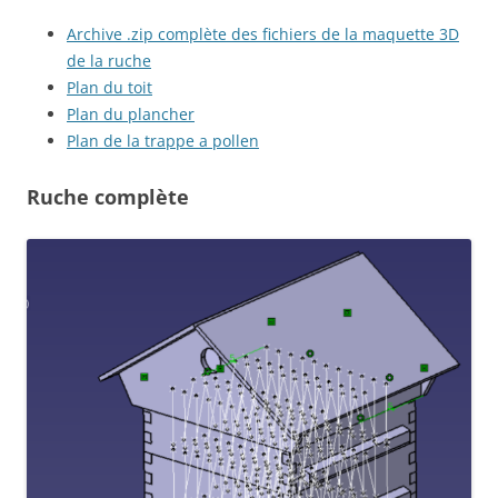
Archive .zip complète des fichiers de la maquette 3D
de la ruche
Plan du toit
Plan du plancher
Plan de la trappe a pollen
Ruche complète